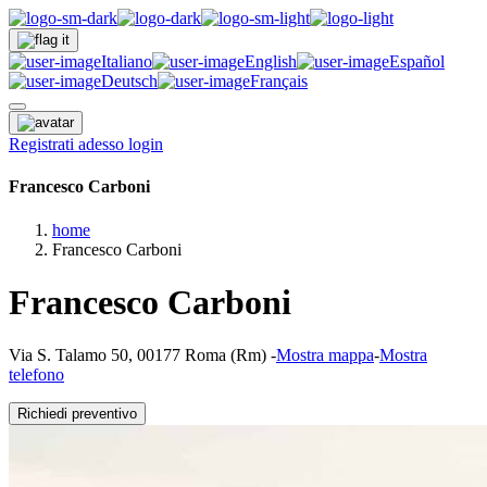
Italiano
English
Español
Deutsch
Français
Registrati adesso
login
Francesco Carboni
home
Francesco Carboni
Francesco Carboni
Via S. Talamo 50, 00177 Roma (Rm)
-
Mostra mappa
-
Mostra
telefono
Richiedi preventivo