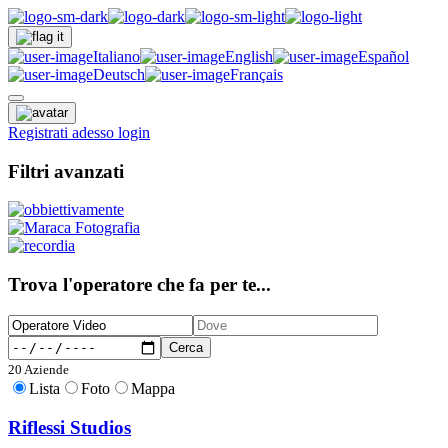
Italiano
English
Español
Deutsch
Français
Registrati adesso
login
Filtri avanzati
Trova l'operatore che fa per te...
Cerca
20 Aziende
Lista
Foto
Mappa
Riflessi Studios