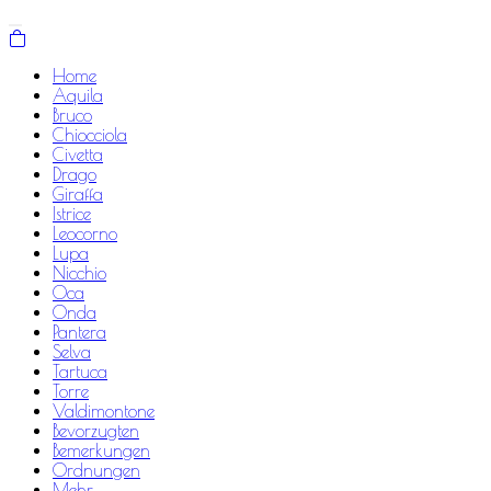
Home
Aquila
Bruco
Chiocciola
Civetta
Drago
Giraffa
Istrice
Leocorno
Lupa
Nicchio
Oca
Onda
Pantera
Selva
Tartuca
Torre
Valdimontone
Bevorzugten
Bemerkungen
Ordnungen
Mehr