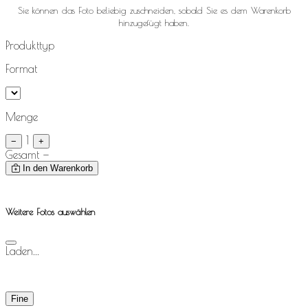
Sie können das Foto beliebig zuschneiden, sobald Sie es dem Warenkorb
hinzugefügt haben.
Produkttyp
Format
Menge
1
−
+
Gesamt
—
In den Warenkorb
Weitere Fotos auswählen
Laden...
Fine