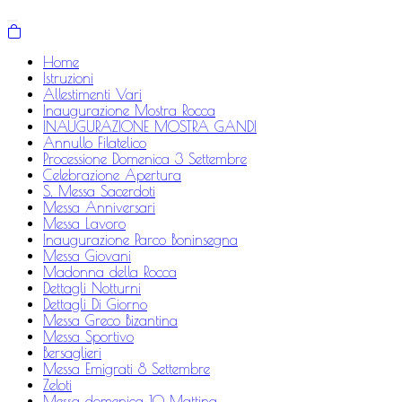
Home
Istruzioni
Allestimenti Vari
Inaugurazione Mostra Rocca
INAUGURAZIONE MOSTRA GANDI
Annullo Filatelico
Processione Domenica 3 Settembre
Celebrazione Apertura
S. Messa Sacerdoti
Messa Anniversari
Messa Lavoro
Inaugurazione Parco Boninsegna
Messa Giovani
Madonna della Rocca
Dettagli Notturni
Dettagli Di Giorno
Messa Greco Bizantina
Messa Sportivo
Bersaglieri
Messa Emigrati 8 Settembre
Zeloti
Messa domenica 10 Mattina