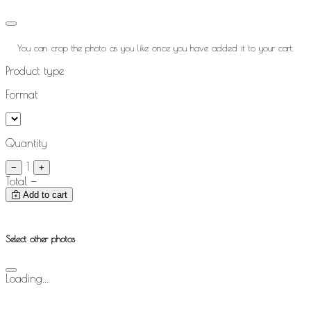
You can crop the photo as you like once you have added it to your cart.
Product type
Format
Quantity
1
−
+
Total
—
Add to cart
Select other photos
Loading...