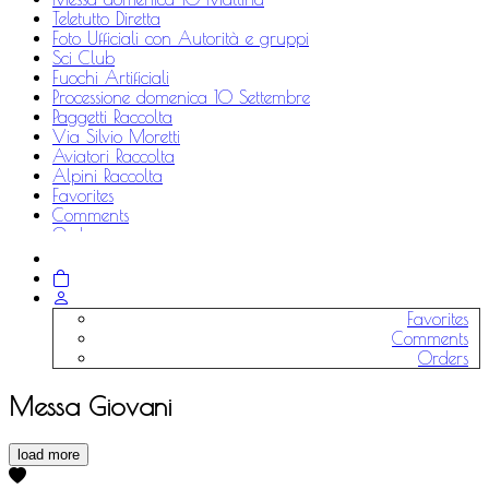
Teletutto Diretta
Foto Ufficiali con Autorità e gruppi
Sci Club
Fuochi Artificiali
Processione domenica 10 Settembre
Paggetti Raccolta
Via Silvio Moretti
Aviatori Raccolta
Alpini Raccolta
Favorites
Comments
Orders
More
Favorites
Comments
Orders
Messa Giovani
load more