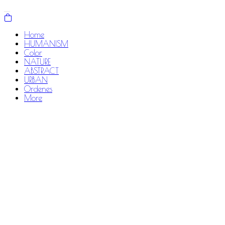
Home
HUMANISM
Color
NATURE
ABSTRACT
URBAN
Ordenes
More