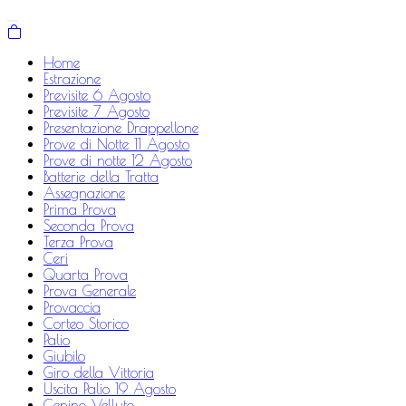
Home
Estrazione
Previsite 6 Agosto
Previsite 7 Agosto
Presentazione Drappellone
Prove di Notte 11 Agosto
Prove di notte 12 Agosto
Batterie della Tratta
Assegnazione
Prima Prova
Seconda Prova
Terza Prova
Ceri
Quarta Prova
Prova Generale
Provaccia
Corteo Storico
Palio
Giubilo
Giro della Vittoria
Uscita Palio 19 Agosto
Cenino Velluto