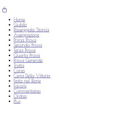
Home
Giubilo
Passeggiata Storica
Assegnazione
Prima Prova
Seconda Prova
Terza Prova
Quarta Prova
Prova Generale
Tratta
Corsa
Cena Della Vittoria
Festa nel Rione
Favoris
Commentaires
Ordres
Plus