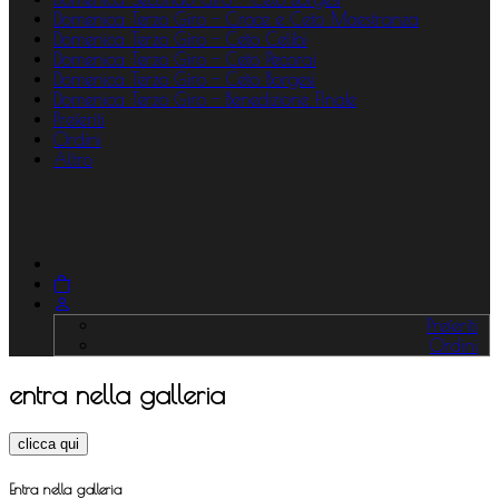
Domenica Terzo Giro - Croce e Ceto Maestranza
Domenica Terzo Giro - Ceto Celibi
Domenica Terzo Giro - Ceto Pecorai
Domenica Terzo Giro - Ceto Borgesi
Domenica Terzo Giro - Benedizione FInale
Preferiti
Ordini
Altro
Preferiti
Ordini
entra nella galleria
clicca qui
Entra nella galleria