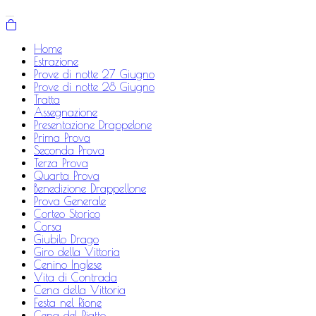
Home
Estrazione
Prove di notte 27 Giugno
Prove di notte 28 Giugno
Tratta
Assegnazione
Presentazione Drappelone
Prima Prova
Seconda Prova
Terza Prova
Quarta Prova
Benedizione Drappellone
Prova Generale
Corteo Storico
Corsa
Giubilo Drago
Giro della Vittoria
Cenino Inglese
Vita di Contrada
Cena della Vittoria
Festa nel Rione
Cena del Piatto