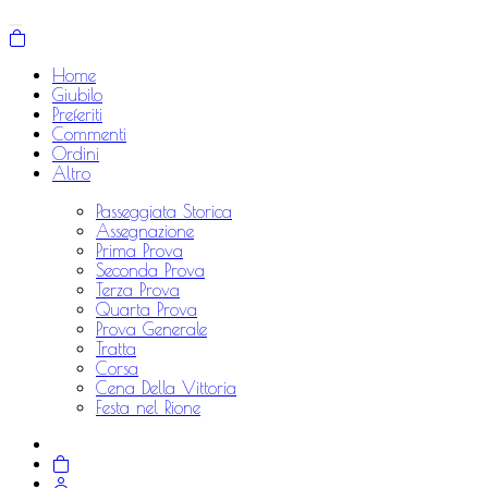
Home
Giubilo
Preferiti
Commenti
Ordini
Altro
Passeggiata Storica
Assegnazione
Prima Prova
Seconda Prova
Terza Prova
Quarta Prova
Prova Generale
Tratta
Corsa
Cena Della Vittoria
Festa nel Rione