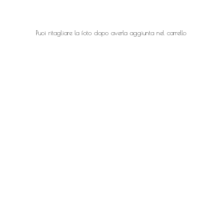
Puoi ritagliare la foto dopo averla aggiunta nel carrello