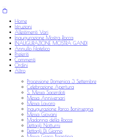
Home
Istruzioni
Allestimenti Vari
Inaugurazione Mostra Rocca
INAUGURAZIONE MOSTRA GANDI
Annullo Filatelico
Preferiti
Commenti
Ordini
Altro
Processione Domenica 3 Settembre
Celebrazione Apertura
S. Messa Sacerdoti
Messa Anniversari
Messa Lavoro
Inaugurazione Parco Boninsegna
Messa Giovani
Madonna della Rocca
Dettagli Notturni
Dettagli Di Giorno
Messa Greco Bizantina