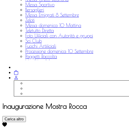
Messa Sportivo
Bersaglieri
Messa Emigrati 8 Settembre
Zeloti
Messa domenica 10 Mattina
Teletutto Diretta
Foto Ufficiali con Autorità e gruppi
Sci Club
Fuochi Artificiali
Processione domenica 10 Settembre
Paggetti Raccolta
Via Silvio Moretti
Aviatori Raccolta
Alpini Raccolta
Inaugurazione Mostra Rocca
Carica altro