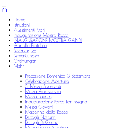
Home
Istruzioni
Allestimenti Vari
Inaugurazione Mostra Rocca
INAUGURAZIONE MOSTRA GANDI
Annullo Filatelico
Bevorzugten
Bemerkungen
Ordnungen
Mehr
Processione Domenica 3 Settembre
Celebrazione Apertura
S. Messa Sacerdoti
Messa Anniversari
Messa Lavoro
Inaugurazione Parco Boninsegna
Messa Giovani
Madonna della Rocca
Dettagli Notturni
Dettagli Di Giorno
Messa Greco Bizantina