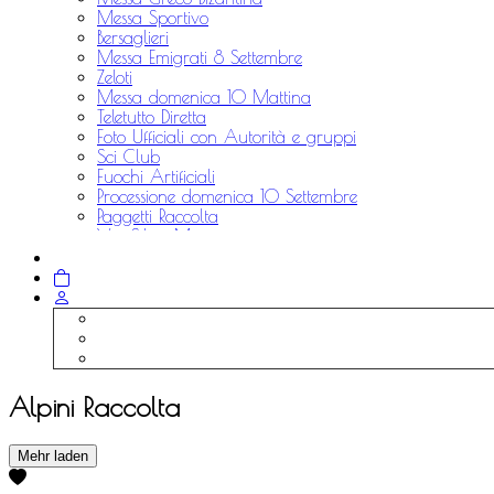
Messa Sportivo
Bersaglieri
Messa Emigrati 8 Settembre
Zeloti
Messa domenica 10 Mattina
Teletutto Diretta
Foto Ufficiali con Autorità e gruppi
Sci Club
Fuochi Artificiali
Processione domenica 10 Settembre
Paggetti Raccolta
Via Silvio Moretti
Aviatori Raccolta
Alpini Raccolta
Alpini Raccolta
Mehr laden