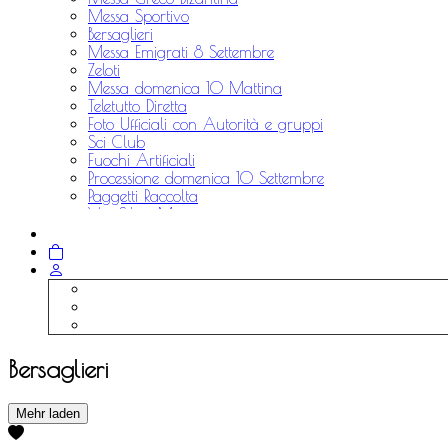
Messa Sportivo
Bersaglieri
Messa Emigrati 8 Settembre
Zeloti
Messa domenica 10 Mattina
Teletutto Diretta
Foto Ufficiali con Autorità e gruppi
Sci Club
Fuochi Artificiali
Processione domenica 10 Settembre
Paggetti Raccolta
Via Silvio Moretti
Aviatori Raccolta
Alpini Raccolta
Bersaglieri
Mehr laden