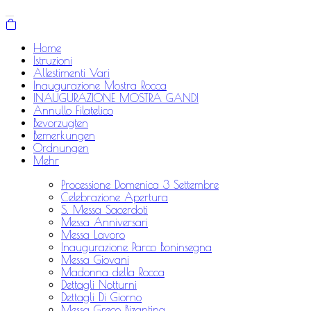
Home
Istruzioni
Allestimenti Vari
Inaugurazione Mostra Rocca
INAUGURAZIONE MOSTRA GANDI
Annullo Filatelico
Bevorzugten
Bemerkungen
Ordnungen
Mehr
Processione Domenica 3 Settembre
Celebrazione Apertura
S. Messa Sacerdoti
Messa Anniversari
Messa Lavoro
Inaugurazione Parco Boninsegna
Messa Giovani
Madonna della Rocca
Dettagli Notturni
Dettagli Di Giorno
Messa Greco Bizantina