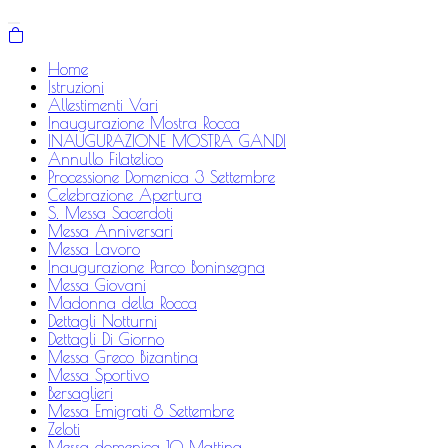
Home
Istruzioni
Allestimenti Vari
Inaugurazione Mostra Rocca
INAUGURAZIONE MOSTRA GANDI
Annullo Filatelico
Processione Domenica 3 Settembre
Celebrazione Apertura
S. Messa Sacerdoti
Messa Anniversari
Messa Lavoro
Inaugurazione Parco Boninsegna
Messa Giovani
Madonna della Rocca
Dettagli Notturni
Dettagli Di Giorno
Messa Greco Bizantina
Messa Sportivo
Bersaglieri
Messa Emigrati 8 Settembre
Zeloti
Messa domenica 10 Mattina