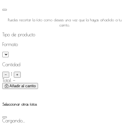
Puedes recortar la foto como desees una vez que la hayas añadido a tu
carrito.
Tipo de producto
Formato
Cantidad
1
−
+
Total
—
Añadir al carrito
Seleccionar otras fotos
Cargando...