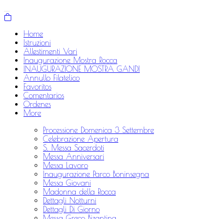
Home
Istruzioni
Allestimenti Vari
Inaugurazione Mostra Rocca
INAUGURAZIONE MOSTRA GANDI
Annullo Filatelico
Favoritos
Comentarios
Ordenes
More
Processione Domenica 3 Settembre
Celebrazione Apertura
S. Messa Sacerdoti
Messa Anniversari
Messa Lavoro
Inaugurazione Parco Boninsegna
Messa Giovani
Madonna della Rocca
Dettagli Notturni
Dettagli Di Giorno
Messa Greco Bizantina