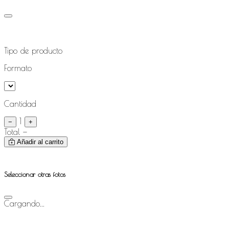
Tipo de producto
Formato
Cantidad
1
−
+
Total
—
Añadir al carrito
Seleccionar otras fotos
Cargando...