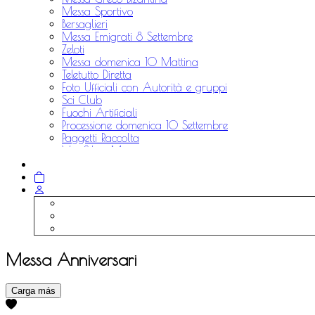
Messa Sportivo
Bersaglieri
Messa Emigrati 8 Settembre
Zeloti
Messa domenica 10 Mattina
Teletutto Diretta
Foto Ufficiali con Autorità e gruppi
Sci Club
Fuochi Artificiali
Processione domenica 10 Settembre
Paggetti Raccolta
Via Silvio Moretti
Aviatori Raccolta
Alpini Raccolta
Messa Anniversari
Carga más