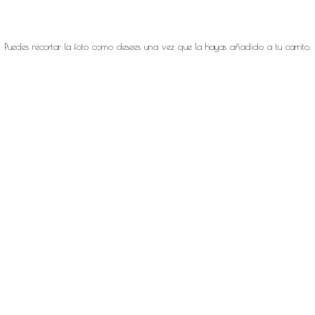
Puedes recortar la foto como desees una vez que la hayas añadido a tu carrito.