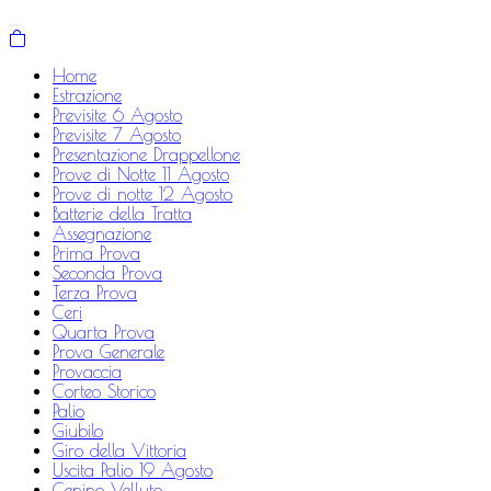
Home
Estrazione
Previsite 6 Agosto
Previsite 7 Agosto
Presentazione Drappellone
Prove di Notte 11 Agosto
Prove di notte 12 Agosto
Batterie della Tratta
Assegnazione
Prima Prova
Seconda Prova
Terza Prova
Ceri
Quarta Prova
Prova Generale
Provaccia
Corteo Storico
Palio
Giubilo
Giro della Vittoria
Uscita Palio 19 Agosto
Cenino Velluto