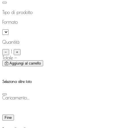
Tipo di prodotto
Formato
Quantità
1
−
+
Totale
—
Aggiungi al carrello
Seleziona altre foto
Caricamento...
Fine