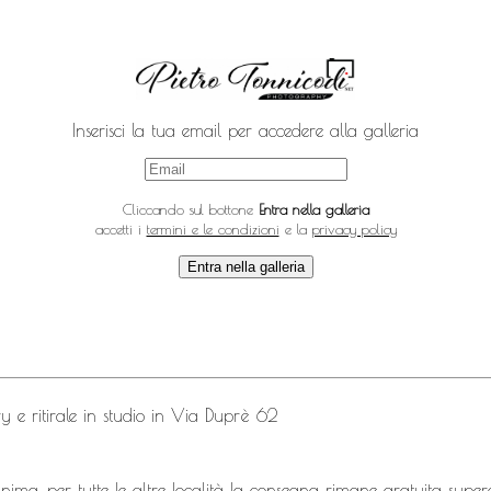
Inserisci la tua email per accedere alla galleria
Cliccando sul bottone
Entra nella galleria
accetti i
termini e le condizioni
e la
privacy policy
Entra nella galleria
 e ritirale in studio in Via Duprè 62
minima, per tutte le altre località la consegna rimane gratuita supe