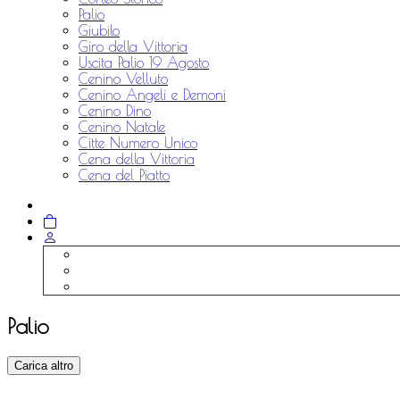
Palio
Giubilo
Giro della Vittoria
Uscita Palio 19 Agosto
Cenino Velluto
Cenino Angeli e Demoni
Cenino Dino
Cenino Natale
Citte Numero Unico
Cena della Vittoria
Cena del Piatto
Palio
Carica altro