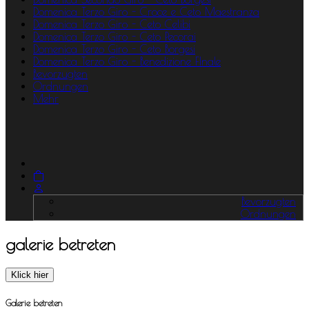
Domenica Terzo Giro - Croce e Ceto Maestranza
Domenica Terzo Giro - Ceto Celibi
Domenica Terzo Giro - Ceto Pecorai
Domenica Terzo Giro - Ceto Borgesi
Domenica Terzo Giro - Benedizione FInale
Bevorzugten
Ordnungen
Mehr
Bevorzugten
Ordnungen
galerie betreten
Klick hier
Galerie betreten