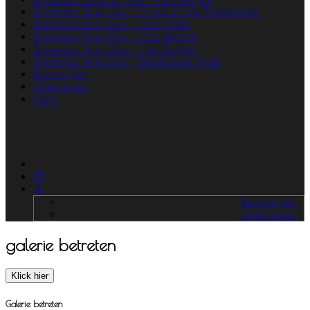
Domenica Terzo Giro - Croce e Ceto Maestranza
Domenica Terzo Giro - Ceto Celibi
Domenica Terzo Giro - Ceto Pecorai
Domenica Terzo Giro - Ceto Borgesi
Domenica Terzo Giro - Benedizione FInale
Bevorzugten
Ordnungen
Mehr
Bevorzugten
Ordnungen
galerie betreten
Klick hier
Galerie betreten