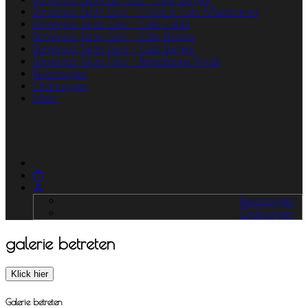
Domenica Terzo Giro - Croce e Ceto Maestranza
Domenica Terzo Giro - Ceto Celibi
Domenica Terzo Giro - Ceto Pecorai
Domenica Terzo Giro - Ceto Borgesi
Domenica Terzo Giro - Benedizione FInale
Bevorzugten
Ordnungen
Mehr
Bevorzugten
Ordnungen
galerie betreten
Klick hier
Galerie betreten